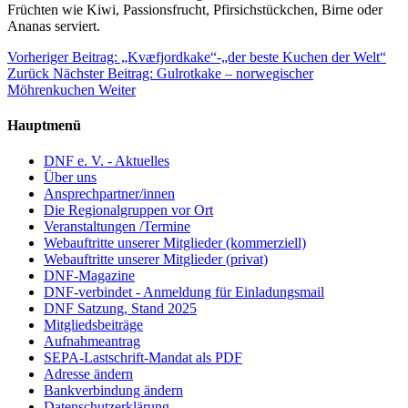
Früchten wie Kiwi, Passionsfrucht, Pfirsichstückchen, Birne oder
Ananas serviert.
Vorheriger Beitrag: „Kvæfjordkake“-„der beste Kuchen der Welt“
Zurück
Nächster Beitrag: Gulrotkake – norwegischer
Möhrenkuchen
Weiter
Hauptmenü
DNF e. V. - Aktuelles
Über uns
Ansprechpartner/innen
Die Regionalgruppen vor Ort
Veranstaltungen /Termine
Webauftritte unserer Mitglieder (kommerziell)
Webauftritte unserer Mitglieder (privat)
DNF-Magazine
DNF-verbindet - Anmeldung für Einladungsmail
DNF Satzung, Stand 2025
Mitgliedsbeiträge
Aufnahmeantrag
SEPA-Lastschrift-Mandat als PDF
Adresse ändern
Bankverbindung ändern
Datenschutzerklärung