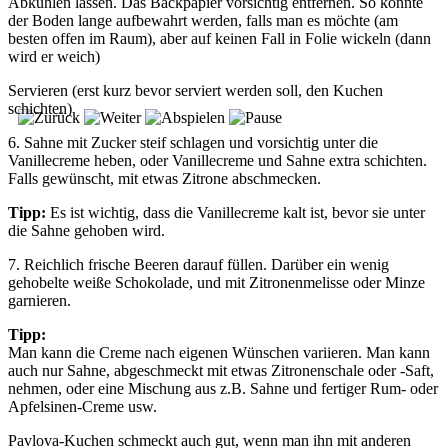
Abkühlen lassen. Das Backpapier vorsichtig entfernen. So könnte
der Boden lange aufbewahrt werden, falls man es möchte (am
besten offen im Raum), aber auf keinen Fall in Folie wickeln (dann
wird er weich)
Servieren (erst kurz bevor serviert werden soll, den Kuchen
schichten)
6. Sahne mit Zucker steif schlagen und vorsichtig unter die
Vanillecreme heben, oder Vanillecreme und Sahne extra schichten.
Falls gewünscht, mit etwas Zitrone abschmecken.
Tipp:
Es ist wichtig, dass die Vanillecreme kalt ist, bevor sie unter
die Sahne gehoben wird.
7. Reichlich frische Beeren darauf füllen. Darüber ein wenig
gehobelte weiße Schokolade, und mit Zitronenmelisse oder Minze
garnieren.
Tipp:
Man kann die Creme nach eigenen Wünschen variieren. Man kann
auch nur Sahne, abgeschmeckt mit etwas Zitronenschale oder -Saft,
nehmen, oder eine Mischung aus z.B. Sahne und fertiger Rum- oder
Apfelsinen-Creme usw.
Pavlova-Kuchen schmeckt auch gut, wenn man ihn mit anderen