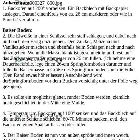
Zubereitung:
1. Backofen auf 200° vorheizen. Ein Backblech mit Backpapier
auslegen. Darauf einenKreis von ca. 26 cm markieren oder wie in
Punkt 2 verfahren.
Baiser-Boden:
2. Die Eiweiße in einer Schüssel sehr steif schlagen, und dabei nach
und nach den Essig dazu geben. Den Zucker, Maizena und
Vanillezucker mischen und ebenfalls beim Schlagen nach und nach
hinzugeben. Wenn die Masse blank ist, geschmeidig und fest, auf
das Backpapier im Durchmesser von 26 cm füllen. (Ich nehme eine
Dauerbackfolie, lege einen 26-cm Springformboden darunter und
fülle die Baisermasse in Größe des Springformbodens auf die Folie.
(Den Rand etwas höher lassen) Anschließend wird
derSpringformboden vor dem Backen vorsichtig unter der Folie weg
gezogen).
3. Es sollte ein möglichst glatter, runder Boden werden, ziemlich
hoch geschichtet, in der Mitte eine Mulde.
4. Temperatur im Backofen auf 100° senken und das Backblech auf
die unterste Schiene schieben. 60-70 Minuten backen, evtl. den
Backofen einen Spalt auflassen oder lüften.
5. Der Baiser-Boden ist nun von außen spröde und innen weich.