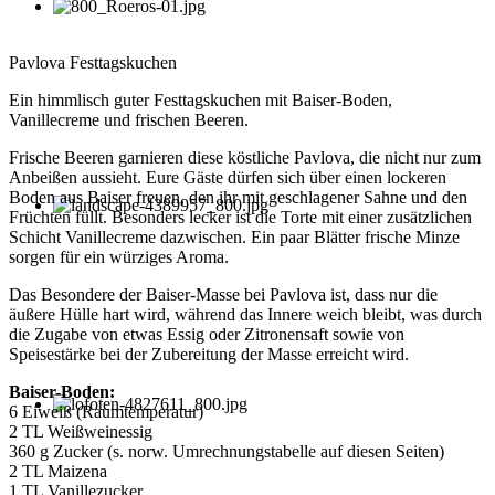
Pavlova Festtagskuchen
Ein himmlisch guter Festtagskuchen mit Baiser-Boden,
Vanillecreme und frischen Beeren.
Frische Beeren garnieren diese köstliche Pavlova, die nicht nur zum
Anbeißen aussieht. Eure Gäste dürfen sich über einen lockeren
Boden aus Baiser freuen, den ihr mit geschlagener Sahne und den
Früchten füllt. Besonders lecker ist die Torte mit einer zusätzlichen
Schicht Vanillecreme dazwischen. Ein paar Blätter frische Minze
sorgen für ein würziges Aroma.
Das Besondere der Baiser-Masse bei Pavlova ist, dass nur die
äußere Hülle hart wird, während das Innere weich bleibt, was durch
die Zugabe von etwas Essig oder Zitronensaft sowie von
Speisestärke bei der Zubereitung der Masse erreicht wird.
Baiser-Boden:
6 Eiweiß (Raumtemperatur)
2 TL Weißweinessig
360 g Zucker (s. norw. Umrechnungstabelle auf diesen Seiten)
2 TL Maizena
1 TL Vanillezucker