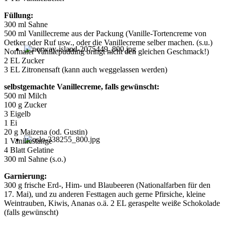
Füllung:
300 ml Sahne
500 ml Vanillecreme aus der Packung (Vanille-Tortencreme von
Oetker oder Ruf usw., oder die Vanillecreme selber machen. (s.u.)
Normaler Vanillepudding bringt nicht den gleichen Geschmack!)
2 EL Zucker
3 EL Zitronensaft (kann auch weggelassen werden)
selbstgemachte Vanillecreme, falls gewünscht:
500 ml Milch
100 g Zucker
3 Eigelb
1 Ei
20 g Maizena (od. Gustin)
1 Vanillestange
4 Blatt Gelatine
300 ml Sahne (s.o.)
Garnierung:
300 g frische Erd-, Him- und Blaubeeren (Nationalfarben für den
17. Mai), und zu anderen Festtagen auch gerne Pfirsiche, kleine
Weintrauben, Kiwis, Ananas o.ä. 2 EL geraspelte weiße Schokolade
(falls gewünscht)