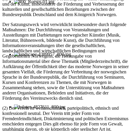
und der Kultur, insbesondere die Förderung und Verbesserung der
kulturellen und gesellschaftlichen Beziehungen zwischen der
Bundesrepublik Deutschland und dem Königreich Norwegen.
Der Satzungszweck wird verwirklicht insbesondere durch folgende
Maßnahmen: Die Durchführung von Veranstaltungen und
Ausstellungen mit Darbietungen norwegischer Künstler (Musik,
Literatur, Bühnenwerk, bildende Kunst), die Durchführung von
Informationsveranstaltungen über die gesellschaftlichen,
landschaftlichen und wirtschaftlichen Bedingungen und
Gegebenheiten Norwegens, die Herausgabe von
Informationsmaterial über diese Thematik (Mitgliederzeitschrift), die
Aufklärung der Öffentlichkeit über das moderne Norwegen in seiner
gesamten Vielfalt, die Förderung der Verbreitung der norwegischen
Sprache in der Bundesrepublik, die Durchführung von Seminaren,
Kursen und Konferenzen zu Themen, die mit Norwegen in
Zusammenhang stehen, sowie die Unterstützung von Maßnahmen
anderer Organisationen, Behörden und Initiativen, die der
Förderung des Vereinszwecks dienlich sind.
(2) Der Verein ist weltanschaulich, parteipolitisch, ethnisch und
konfessionell neutral. Der Verein tritt jeder Form von
Fremdenfeindlichkeit, Diskriminierung und politischen Extremismus
entschieden entgegen Dies gilt ebenso für jede Form von Gewalt,
unabhängig davon, ob sie körperlich oder seelischer Art ist.