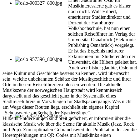
Einen Stadtführer Oslo für
Musikinteressierte gab es bisher
noch nicht. Wulf Hilbert,
emeritierter Studiendirektor und
Dozent der Hamburger
Volkshochschule, hat nun einen
solchen Reiseführer im Verlag der
Universität Osnabrück (Elektronic
Publishing Osnabrück) vorgelegt.
Er ist das Ergebnis mehrerer
Exkursionen mit Studierenden der
Universität, die Hilbert geleitet hat.
Auch wer bisher glaubte, Oslo und
seine Kultur und Geschichte bestens zu kennen, wird überrascht
sein, welche unbekannten Schätze der Musikgeschichte und ihrer
Orte in diesem Reiseführer erschlossen werden. Die aktuelle
Musikszene der norwegischen Hauptstadt wird kenntnisreich
dargestellt und das geschieht ganz in der Systematik eines
Stadtreiseführers in Vorschlägen für Stadtspaziergänge. Was nicht
am Wege dieser Routen liegt, erschließt ein eigenes Kapitel
“Sehenswertes außerhalb der Spaziergänge”.
Hilberts Entdeckungen sind breit gefächert, er informiert über die
klassische Musik wie über die Szene für aktulle Musik (Jazz, Rock
und Pop). Zum optimalen Gebrauchswert der Publikation leisten die
Hörempfehlungen mit QR-Codes mit Musiklinks einen