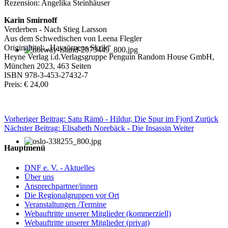
Rezension: Angelika Steinhäuser
Karin Smirnoff
Verderben - Nach Stieg Larsson
Aus dem Schwedischen von Leena Flegler
Originaltitel: „Havsörnens Skrik“
Heyne Verlag i.d.Verlagsgruppe Penguin Random House GmbH,
München 2023, 463 Seiten
ISBN 978-3-453-27432-7
Preis: € 24,00
Vorheriger Beitrag: Satu Rämö - Hildur, Die Spur im Fjord
Zurück
Nächster Beitrag: Elisabeth Norebäck - Die Insassin
Weiter
Hauptmenü
DNF e. V. - Aktuelles
Über uns
Ansprechpartner/innen
Die Regionalgruppen vor Ort
Veranstaltungen /Termine
Webauftritte unserer Mitglieder (kommerziell)
Webauftritte unserer Mitglieder (privat)