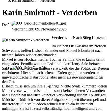
Karin Smirnoff - Verderben
Karin Smirnoff - Verderben
Details
Veröffentlicht: 09. November 2023
Verderben - Nach Stieg Larsson
Im kleinen Ort Gasskas im Norden
Schwedens treffen Lisbeth Salander und Mikael Blomkvist nach
mehren Jahren wieder aufeinander.
Mikael ist zur Hochzeit seiner Tochter Pernilla, die er kaum kennt,
eingeladen. Pernilla will den Lokalpolitiker Henry Salo heiraten.
Salo ist tief in Machenschaften verwickelt, die die Politik der Region
erschüttern. Hier soll nach seltenen Erden gegraben werden, eine
umweltpolitische Katastrophe, aber mehr als gewinnbringend für
den Ort.
Lisbeth muss sich um ihre 13-jährige Nichte Svala kümmern, deren
Mutter verschwunden ist und die sonst keine näheren Verwandten
hat. Lisbeth hat natürlich keinerlei Verwendung für ein 13-jähriges
Mädchen, fühlt sich von dieser Aufgabe komplett überrumpelt und
überfordert. Sie stellt jedoch schnell fest: Svala ist ihr nicht
unähnlich. Sie ist äußerst selbstständig, hoch intelligent und von