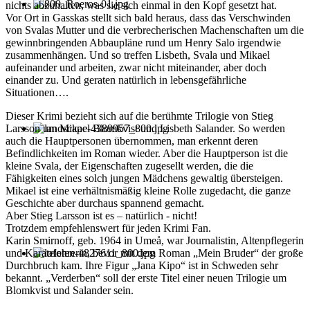
nichts abzuhalten, was sie sich einmal in den Kopf gesetzt hat.
Vor Ort in Gasskas stellt sich bald heraus, dass das Verschwinden
von Svalas Mutter und die verbrecherischen Machenschaften um die
gewinnbringenden Abbaupläne rund um Henry Salo irgendwie
zusammenhängen. Und so treffen Lisbeth, Svala und Mikael
aufeinander und arbeiten, zwar nicht miteinander, aber doch
einander zu. Und geraten natürlich in lebensgefährliche
Situationen….
Dieser Krimi bezieht sich auf die berühmte Trilogie von Stieg
Larsson um Mikael Blomkvist und Lisbeth Salander. So werden
auch die Hauptpersonen übernommen, man erkennt deren
Befindlichkeiten im Roman wieder. Aber die Hauptperson ist die
kleine Svala, der Eigenschaften zugesellt werden, die die
Fähigkeiten eines solch jungen Mädchens gewaltig übersteigen.
Mikael ist eine verhältnismäßig kleine Rolle zugedacht, die ganze
Geschichte aber durchaus spannend gemacht.
Aber Stieg Larsson ist es – natürlich - nicht!
Trotzdem empfehlenswert für jeden Krimi Fan.
Karin Smirnoff, geb. 1964 in Umeå, war Journalistin, Altenpflegerin
und Karatelehrerin, bevor mit dem Roman „Mein Bruder“ der große
Durchbruch kam. Ihre Figur „Jana Kipo“ ist in Schweden sehr
bekannt. „Verderben“ soll der erste Titel einer neuen Trilogie um
Blomkvist und Salander sein.