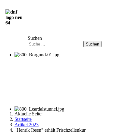
Deutsch-Norwegische Freundschaftsgesellschaft
e.V.
Suchen
Suchen
Aktuelle Seite:
Startseite
Artikel 2023
"Henrik Ibsen" erhält Frischzellenkur