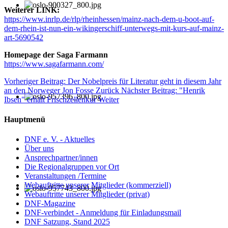
Weiterer LINK:
https://www.inrlp.de/rlp/rheinhessen/mainz-nach-dem-u-boot-auf-
dem-rhein-ist-nun-ein-wikingerschiff-unterwegs-mit-kurs-auf-mainz-
art-5690542
Homepage der Saga Farmann
https://www.sagafarmann.com/
Vorheriger Beitrag: Der Nobelpreis für Literatur geht in diesem Jahr
an den Norweger Jon Fosse
Zurück
Nächster Beitrag: "Henrik
Ibsen" erhält Frischzellenkur
Weiter
Hauptmenü
DNF e. V. - Aktuelles
Über uns
Ansprechpartner/innen
Die Regionalgruppen vor Ort
Veranstaltungen /Termine
Webauftritte unserer Mitglieder (kommerziell)
Webauftritte unserer Mitglieder (privat)
DNF-Magazine
DNF-verbindet - Anmeldung für Einladungsmail
DNF Satzung, Stand 2025