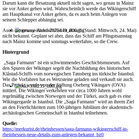
Darum kann die Besatzung aktuell nicht sagen, wo genau in Mainz
sie vor Anker gehen wird. Wahrscheinlich werde das Wikingerschiff
am Hauptkanal vor Anker gehen, da es auch beim Anlegen von
seinem Schlepper abhängig sei.
Auch die genaue Ankunftszeit ist aktuell (Stand: Mittwoch, 24. Mai)
nicht bekannt. Geplant sei aber, dass das Schiff am Pfingstsamstag
nach Mainz komme und sonntags weiterfahre, so die Crew.
Hintergrund
„Saga Farmann“ ist ein schwimmendes Geschichtsmuseum. Auf
den Spuren der Wikinger segelt die Nachbildung des historischen
Klåstad-Schiffs vom norwegischen Tønsberg ins türkische Istanbul.
Wie die Vorfahren hat es Wetzsteine geladen und verkauft sie auch.
Das Projekt wurde von der Stiftung Oseberg Vikingarv (OVA)
initiiert. Die Wikinger verkehrten vor circa 1000 Jahren wohl
regelmäßig zwischen Norwegen und der Türkei, auch gab es eine
Wikingergarde in Istanbul. Die „Saga Farmann“ wird an ihrem Ziel
an den Feierlichkeiten zum 100-jährigen Jubiläum der akademisch-
archäologischen Gemeinschaft in Istanbul teilnehmen.
Quelle:
https://merkurist.de/rheinhessen/saga-farmann-wikingerschiff-in-
rheinhessen-neue-details-zum-anlegen-bekannt_bz0