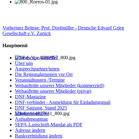
Vorheriger Beitrag: Prof. Dorfmüller - Deutsche Edvard Grieg
Gesellschaft e.V.
Zurück
Hauptmenü
DNF e. V. - Aktuelles
Über uns
Ansprechpartner/innen
Die Regionalgruppen vor Ort
Veranstaltungen /Termine
Webauftritte unserer Mitglieder (kommerziell)
Webauftritte unserer Mitglieder (privat)
DNF-Magazine
DNF-verbindet - Anmeldung für Einladungsmail
DNF Satzung, Stand 2025
Mitgliedsbeiträge
Aufnahmeantrag
SEPA-Lastschrift-Mandat als PDF
Adresse ändern
Bankverbindung ändern