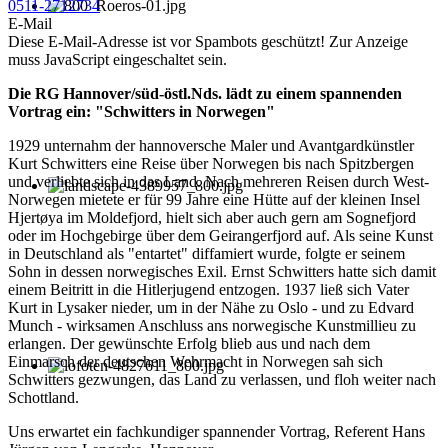
0511-2712734
E-Mail
Diese E-Mail-Adresse ist vor Spambots geschützt! Zur Anzeige
muss JavaScript eingeschaltet sein.
Die RG Hannover/süd-östl.Nds. lädt zu einem spannenden
Vortrag ein: "Schwitters in Norwegen"
1929 unternahm der hannoversche Maler und Avantgardkünstler
Kurt Schwitters eine Reise über Norwegen bis nach Spitzbergen
und verliebte sich in das Land. Nach mehreren Reisen durch West-
Norwegen mietete er für 99 Jahre eine Hütte auf der kleinen Insel
Hjertøya im Moldefjord, hielt sich aber auch gern am Sognefjord
oder im Hochgebirge über dem Geirangerfjord auf. Als seine Kunst
in Deutschland als "entartet" diffamiert wurde, folgte er seinem
Sohn in dessen norwegisches Exil. Ernst Schwitters hatte sich damit
einem Beitritt in die Hitlerjugend entzogen. 1937 ließ sich Vater
Kurt in Lysaker nieder, um in der Nähe zu Oslo - und zu Edvard
Munch - wirksamen Anschluss ans norwegische Kunstmillieu zu
erlangen. Der gewünschte Erfolg blieb aus und nach dem
Einmarsch der deutschen Wehrmacht in Norwegen sah sich
Schwitters gezwungen, das Land zu verlassen, und floh weiter nach
Schottland.
Uns erwartet ein fachkundiger spannender Vortrag, Referent Hans