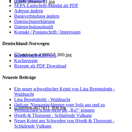
Aufnahmeantrag
SEPA-Lastschrift-Mandat als PDF
Adresse ändern
Bankverbindung ändern
Datenschutzerklärung
Datenschutzauskunft
Kontakt / Postanschrift / Impressum
Deutschland-Norwegen
Nordische Bücherwelt
Kochrezepte
Rezepte als PDF Download
Neueste Beiträge
Ein neuer schwedischer Krimi von Lina Bengtsdottir -
Waldnacht
Lina Bengtsdottir - Waldnacht
Ordcap: Norwegischlernen vom Sofa aus und zu
Weihnachten schon mehr als „Ro!“ können
Hjorth & Thorssont - Schlafende Vulkane
Neuer Krimi aus Schweden von Hjorth & Thorssont -
Schlafende Vulkane