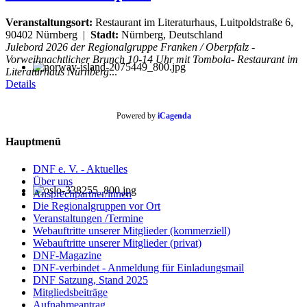
Veranstaltungsort:
Restaurant im Literaturhaus, Luitpoldstraße 6,
90402 Nürnberg
|
Stadt:
Nürnberg, Deutschland
Julebord 2026 der Regionalgruppe Franken / Oberpfalz -
Vorweihnachtlicher Brunch 10-14 Uhr mit Tombola- Restaurant im
Literaturhaus Nürnberg
...
Details
Powered by
iCagenda
Hauptmenü
DNF e. V. - Aktuelles
Über uns
Ansprechpartner/innen
Die Regionalgruppen vor Ort
Veranstaltungen /Termine
Webauftritte unserer Mitglieder (kommerziell)
Webauftritte unserer Mitglieder (privat)
DNF-Magazine
DNF-verbindet - Anmeldung für Einladungsmail
DNF Satzung, Stand 2025
Mitgliedsbeiträge
Aufnahmeantrag