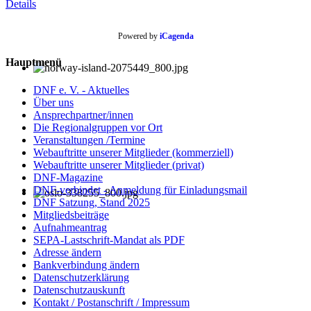
Details
Powered by
iCagenda
Hauptmenü
DNF e. V. - Aktuelles
Über uns
Ansprechpartner/innen
Die Regionalgruppen vor Ort
Veranstaltungen /Termine
Webauftritte unserer Mitglieder (kommerziell)
Webauftritte unserer Mitglieder (privat)
DNF-Magazine
DNF-verbindet - Anmeldung für Einladungsmail
DNF Satzung, Stand 2025
Mitgliedsbeiträge
Aufnahmeantrag
SEPA-Lastschrift-Mandat als PDF
Adresse ändern
Bankverbindung ändern
Datenschutzerklärung
Datenschutzauskunft
Kontakt / Postanschrift / Impressum