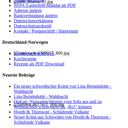
Aufnahmeantrag
SEPA-Lastschrift-Mandat als PDF
Adresse ändern
Bankverbindung ändern
Datenschutzerklärung
Datenschutzauskunft
Kontakt / Postanschrift / Impressum
Deutschland-Norwegen
Nordische Bücherwelt
Kochrezepte
Rezepte als PDF Download
Neueste Beiträge
Ein neuer schwedischer Krimi von Lina Bengtsdottir -
Waldnacht
Lina Bengtsdottir - Waldnacht
Ordcap: Norwegischlernen vom Sofa aus und zu
Weihnachten schon mehr als „Ro!“ können
Hjorth & Thorssont - Schlafende Vulkane
Neuer Krimi aus Schweden von Hjorth & Thorssont -
Schlafende Vulkane